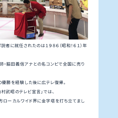
説者に就任されたのは１９８６（昭和！６１）年
が師・脇田義信アナとの名コンビで全国に売り
の優勝を経験した後に広テレ復帰。
「柏村武昭のテレビ宣言」では、
方ローカルワイド界に金字塔を打ち立てまし