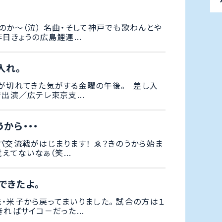
のか～（泣） 名曲・そして神戸でも歌わんとや
日きょうの広島鯉連...
入れ。
が切れてきた気がする金曜の午後。 差し入
出演／広テレ東京支...
から・・・
パ交流戦がはじまります！ ゑ？きのうから始ま
覚えてないなぁ（笑...
できたよ。
・米子から戻ってまいりました。 試合の方は１
ればサイコ－だった...