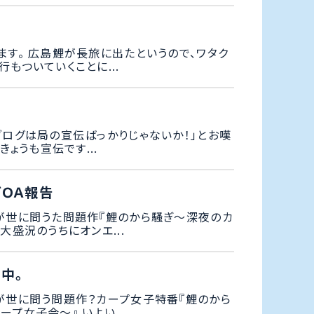
ます。 広島鯉が長旅に出たというので、ワタク
もついていくことに...
ブログは局の宣伝ばっかりじゃないか！」とお嘆
きょうも宣伝です...
ＯＡ報告
が世に問うた問題作『鯉のから騒ぎ～深夜のカ
大盛況のうちにオンエ...
中。
が世に問う問題作？カープ女子特番『鯉のから
プ女子会～』 いよい...