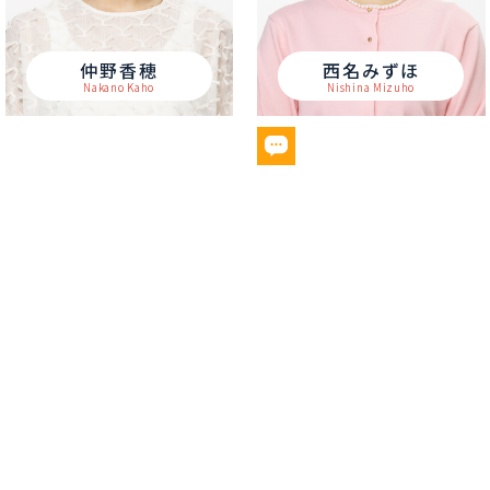
仲野香穂
西名みずほ
Nakano Kaho
Nishina Mizuho