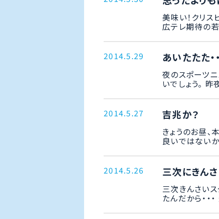
思ったよりも
美味い！クリス
広テレ期待の若手
2014.5.29
あいたたた・・
夜のスポーツニ
いでしょう。 昨
2014.5.27
吉兆か？
きょうのお昼、
良いではないか！
2014.5.26
三次にきんさ
三次きんさいス
たんだから・・・ 