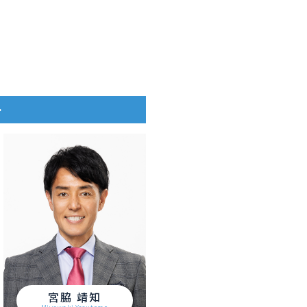
ー
宮脇 靖知