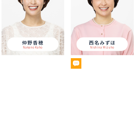
仲野香穂
西名みずほ
Nakano Kaho
Nishina Mizuho