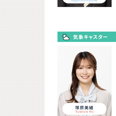
Nagashima Kiyotaka
気象キャスター
塚原美緒
Tsukahara Mio