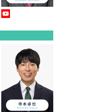
Miyawaki Yasutomo
寺本卓也
Teramoto Takuya