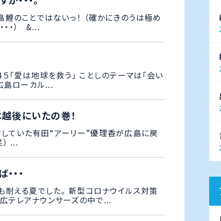
か・・・。
広島鯉のことではないっ！ （確かにきのうは極め
・） &...
！
４５「愛は地球を救う」 ことしのテーマは「会い
島ローカル...
は越後にいたの巻！
していた有田“アーリー”優理香が広島に戻
 ...
・・・
．も耐える夏でした。 新型コロナウイルス対策
広テレアナウンサーズの中で...