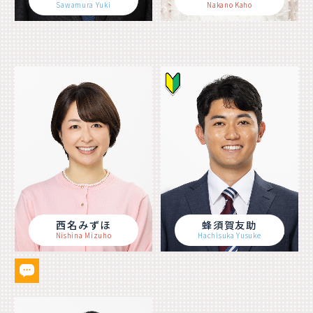
Sawamura Yuki
Nakano Kaho
西名みずほ
蜂須賀友助
Nishina Mizuho
Hachisuka Yusuke