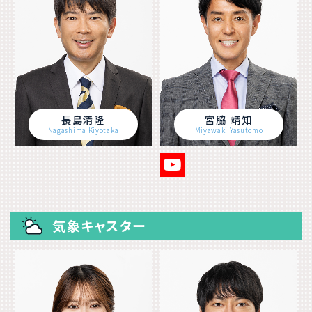
長島清隆
宮脇 靖知
Nagashima Kiyotaka
Miyawaki Yasutomo
気象キャスター