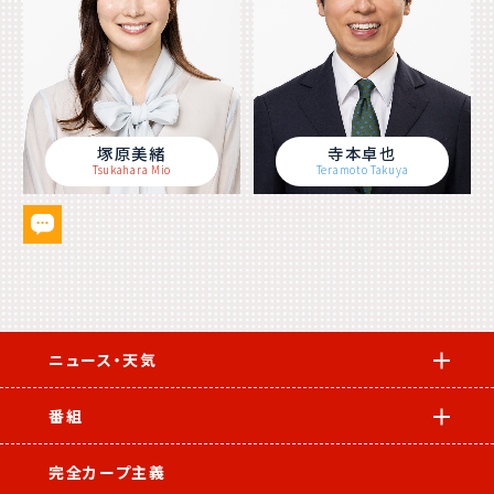
塚原美緒
寺本卓也
Tsukahara Mio
Teramoto Takuya
ニュース・天気
番組
完全カープ主義