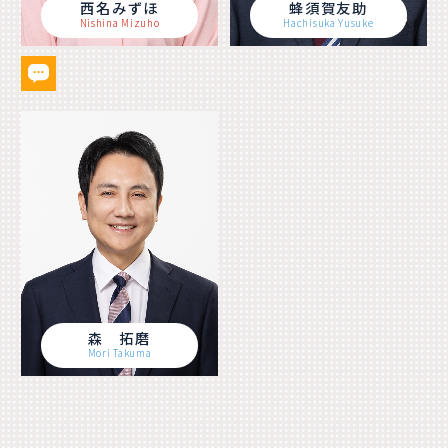
西名みずほ
蜂須賀友助
Nishina Mizuho
Hachisuka Yusuke
森 拓磨
Mori Takuma