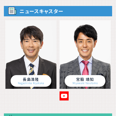
ニュースキャスター
長島清隆
宮脇 靖知
Nagashima Kiyotaka
Miyawaki Yasutomo