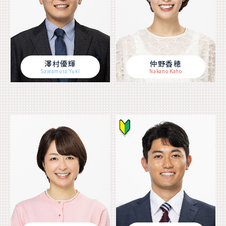
澤村優輝
仲野香穂
Sawamura Yuki
Nakano Kaho