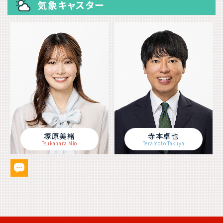
気象キャスター
塚原美緒
寺本卓也
Tsukahara Mio
Teramoto Takuya