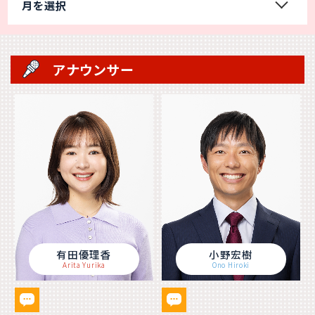
月を選択
アナウンサー
有田優理香
小野宏樹
Arita Yurika
Ono Hiroki