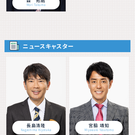
森 拓磨
Mori Takuma
ニュースキャスター
長島清隆
宮脇 靖知
Nagashima Kiyotaka
Miyawaki Yasutomo