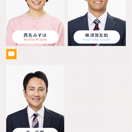
西名みずほ
蜂須賀友助
Nishina Mizuho
Hachisuka Yusuke