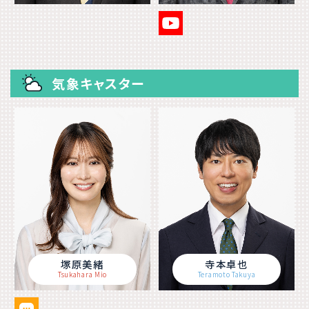
気象キャスター
塚原美緒
寺本卓也
Tsukahara Mio
Teramoto Takuya