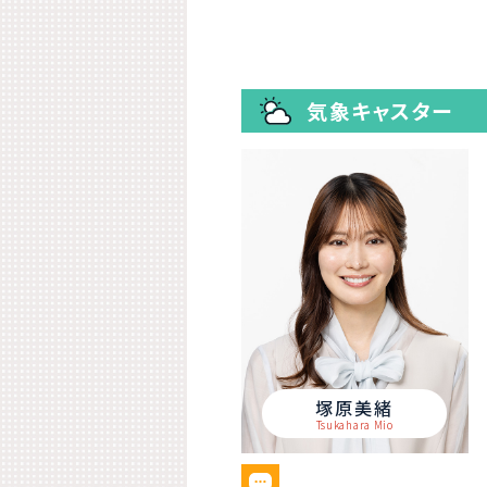
気象キャスター
塚原美緒
Tsukahara Mio