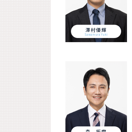
澤村優輝
Sawamura Yuki
森 拓磨