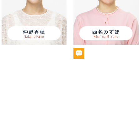
仲野香穂
西名みずほ
Nakano Kaho
Nishina Mizuho