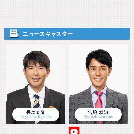
ニュースキャスター
長島清隆
宮脇 靖知
Nagashima Kiyotaka
Miyawaki Yasutomo