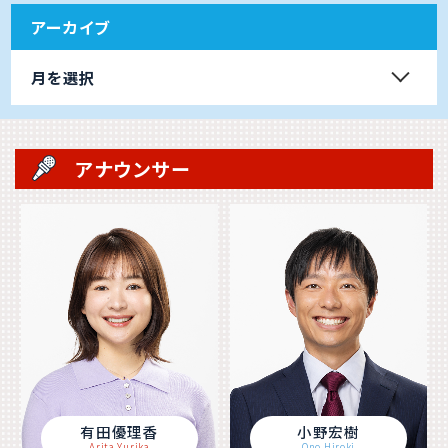
アーカイブ
月を選択
アナウンサー
有田優理香
小野宏樹
Arita Yurika
Ono Hiroki