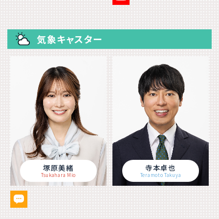
気象キャスター
塚原美緒
寺本卓也
Tsukahara Mio
Teramoto Takuya