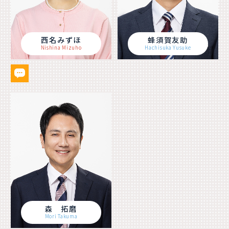
西名みずほ
蜂須賀友助
Nishina Mizuho
Hachisuka Yusuke
森 拓磨
Mori Takuma