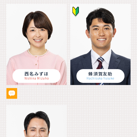
西名みずほ
蜂須賀友助
Nishina Mizuho
Hachisuka Yusuke