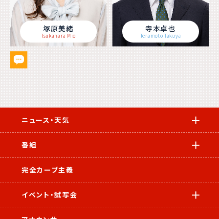
塚原美緒
寺本卓也
Tsukahara Mio
Teramoto Takuya
ニュース・天気
番組
完全カープ主義
イベント・試写会