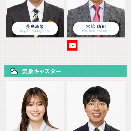
長島清隆
宮脇 靖知
Nagashima Kiyotaka
Miyawaki Yasutomo
気象キャスター