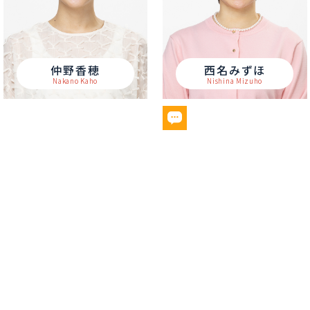
仲野香穂
西名みずほ
Nakano Kaho
Nishina Mizuho