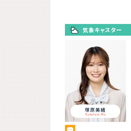
気象キャスター
塚原美緒
Tsukahara Mio