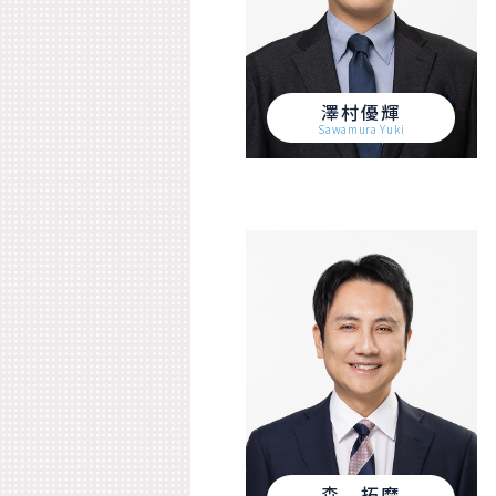
澤村優輝
Sawamura Yuki
森 拓磨