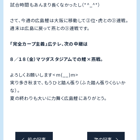
試合時間もあんまり長くなかったし（*^_^*）
さて、今週の広島鯉は大阪に移動して②位・虎との③連戦。
週末は広島に戻って燕との③連戦です。
「完全カープ主義」広テレ、次の中継は
８／１８（金）マツダスタジアムでの鯉×燕戦。
よろしくお願いします<m(__)m>
実り多き秋まで、もうひと踏ん張り（ふた踏ん張りくらいか
な）。
夏の終わりも大いに力舞く広島鯉にありがとう。
前の記事
次の記事