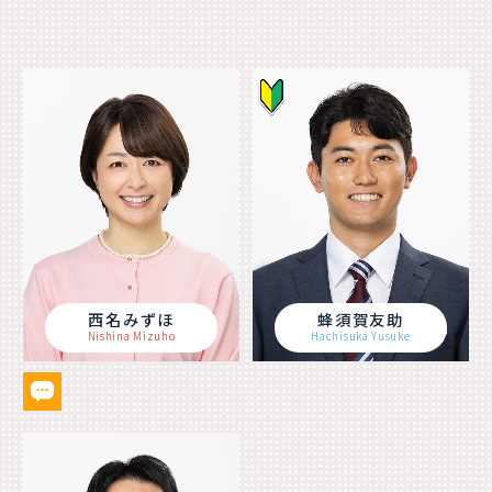
西名みずほ
蜂須賀友助
Nishina Mizuho
Hachisuka Yusuke