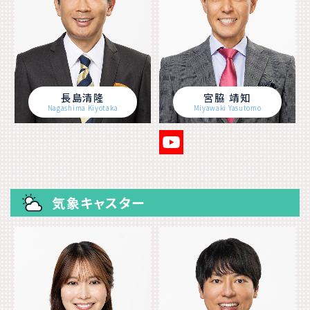
長島清隆
宮脇 靖知
Nagashima Kiyotaka
Miyawaki Yasutomo
気象キャスター