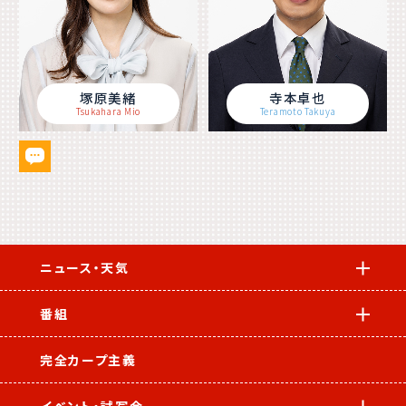
塚原美緒
寺本卓也
Tsukahara Mio
Teramoto Takuya
ニュース・天気
番組
完全カープ主義