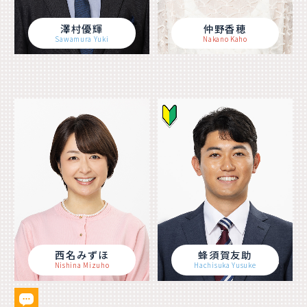
澤村優輝
仲野香穂
Sawamura Yuki
Nakano Kaho
西名みずほ
蜂須賀友助
Nishina Mizuho
Hachisuka Yusuke