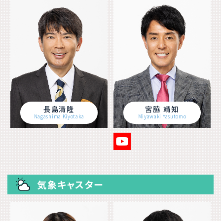
長島清隆
宮脇 靖知
Nagashima Kiyotaka
Miyawaki Yasutomo
気象キャスター