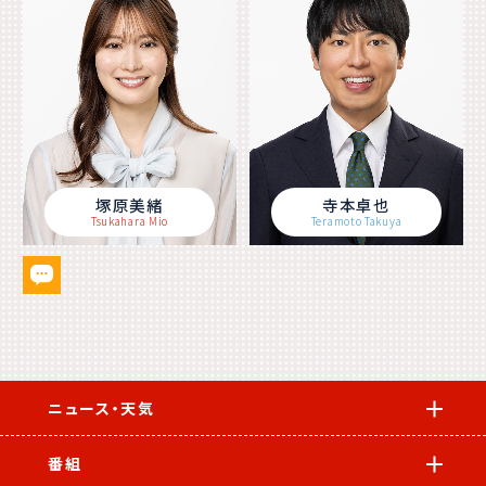
塚原美緒
寺本卓也
Tsukahara Mio
Teramoto Takuya
ニュース・天気
番組