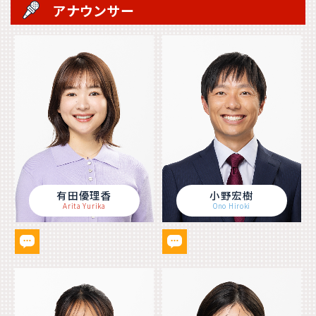
アナウンサー
有田優理香
小野宏樹
Arita Yurika
Ono Hiroki