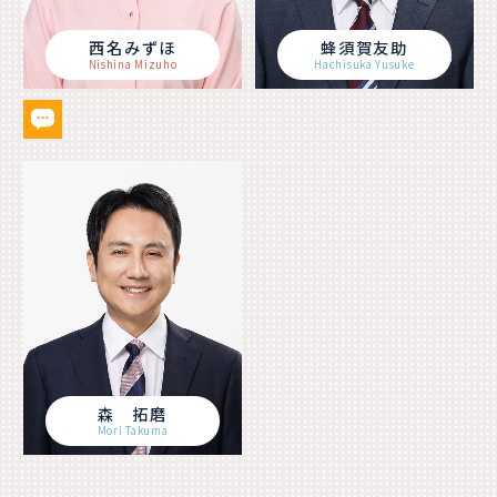
西名みずほ
蜂須賀友助
Nishina Mizuho
Hachisuka Yusuke
森 拓磨
Mori Takuma