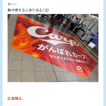
か・・・
胸中察するに余りある（泣）
広島鯉よ、