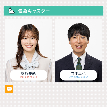
気象キャスター
塚原美緒
寺本卓也
Tsukahara Mio
Teramoto Takuya