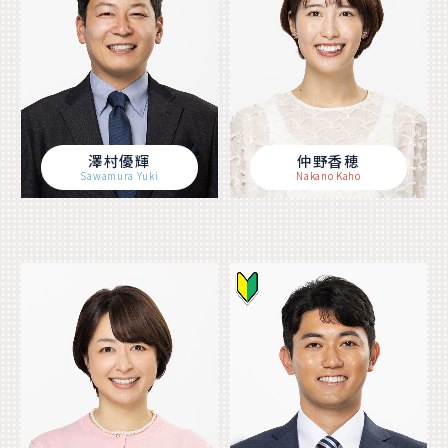
澤村優輝
仲野香穂
Sawamura Yuki
Nakano Kaho