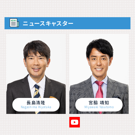
ニュースキャスター
長島清隆
宮脇 靖知
Nagashima Kiyotaka
Miyawaki Yasutomo