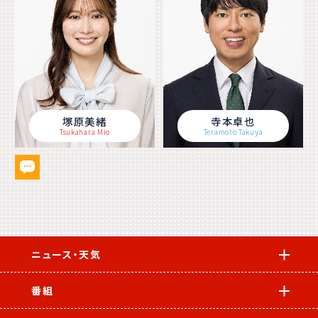
塚原美緒
寺本卓也
Tsukahara Mio
Teramoto Takuya
ニュース・天気
番組