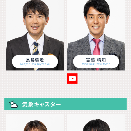
長島清隆
宮脇 靖知
Nagashima Kiyotaka
Miyawaki Yasutomo
気象キャスター