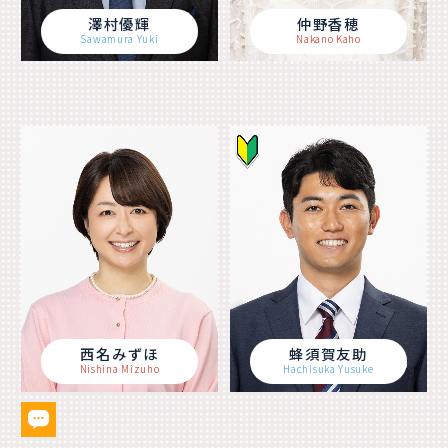
澤村優輝
仲野香穂
Sawamura Yuki
Nakano Kaho
西名みずほ
蜂須賀友助
Nishina Mizuho
Hachisuka Yusuke