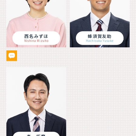
西名みずほ
蜂須賀友助
Nishina Mizuho
Hachisuka Yusuke