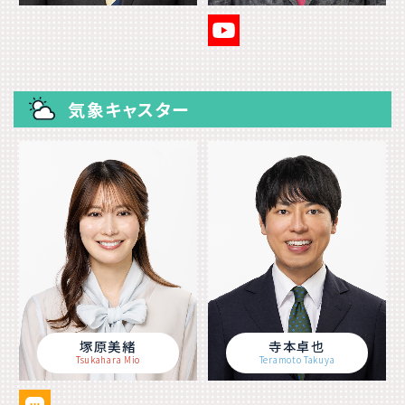
気象キャスター
塚原美緒
寺本卓也
Tsukahara Mio
Teramoto Takuya