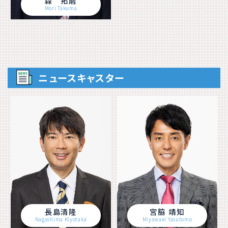
森 拓磨
Mori Takuma
ニュースキャスター
長島清隆
宮脇 靖知
Nagashima Kiyotaka
Miyawaki Yasutomo