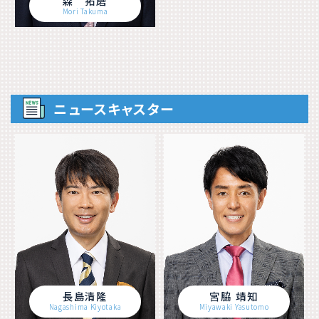
森 拓磨
Mori Takuma
ニュースキャスター
長島清隆
宮脇 靖知
Nagashima Kiyotaka
Miyawaki Yasutomo