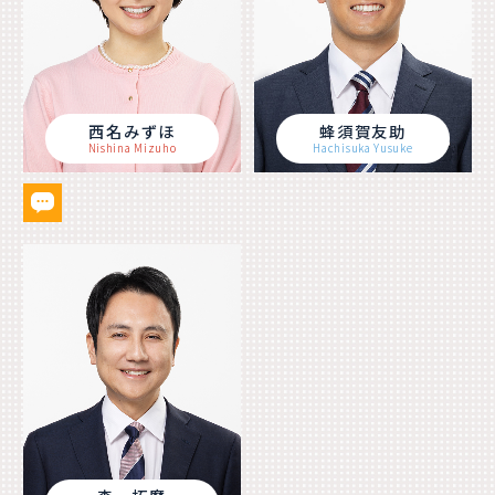
西名みずほ
蜂須賀友助
Nishina Mizuho
Hachisuka Yusuke