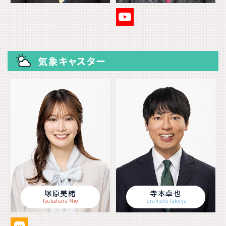
気象キャスター
塚原美緒
寺本卓也
Tsukahara Mio
Teramoto Takuya