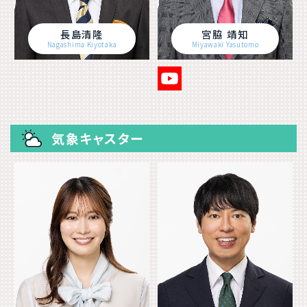
長島清隆
宮脇 靖知
Nagashima Kiyotaka
Miyawaki Yasutomo
気象キャスター