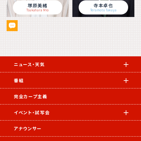
塚原美緒
寺本卓也
Tsukahara Mio
Teramoto Takuya
ニュース・天気
番組
完全カープ主義
イベント・試写会
アナウンサー