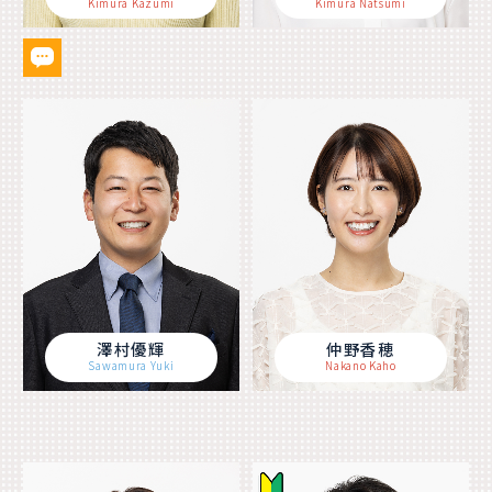
Kimura Kazumi
Kimura Natsumi
澤村優輝
仲野香穂
Sawamura Yuki
Nakano Kaho