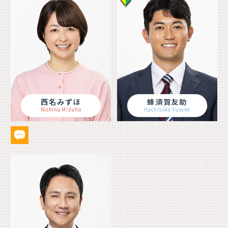
西名みずほ
蜂須賀友助
Nishina Mizuho
Hachisuka Yusuke