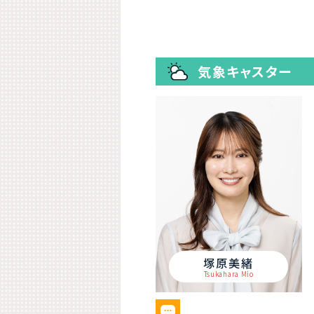
気象キャスター
塚原美緒
Tsukahara Mio