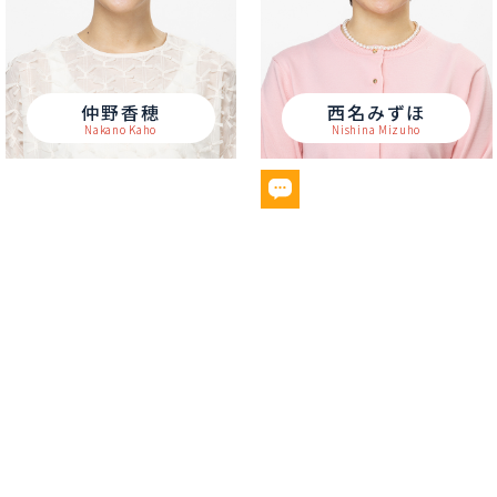
仲野香穂
西名みずほ
Nakano Kaho
Nishina Mizuho