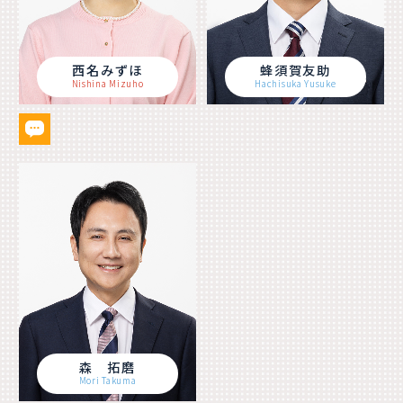
西名みずほ
蜂須賀友助
Nishina Mizuho
Hachisuka Yusuke
森 拓磨
Mori Takuma