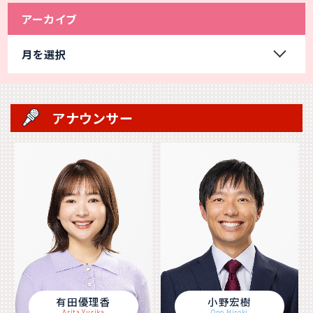
アーカイブ
月を選択
アナウンサー
有田優理香
小野宏樹
Arita Yurika
Ono Hiroki