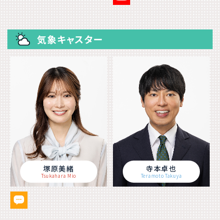
気象キャスター
塚原美緒
寺本卓也
Tsukahara Mio
Teramoto Takuya