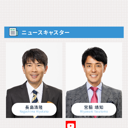
ニュースキャスター
長島清隆
宮脇 靖知
Nagashima Kiyotaka
Miyawaki Yasutomo