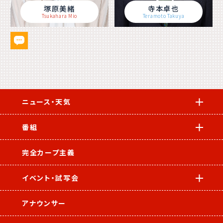
塚原美緒
寺本卓也
Tsukahara Mio
Teramoto Takuya
ニュース・天気
番組
完全カープ主義
イベント・試写会
アナウンサー