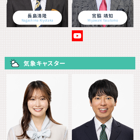
長島清隆
宮脇 靖知
Nagashima Kiyotaka
Miyawaki Yasutomo
気象キャスター