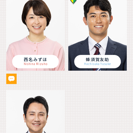
西名みずほ
蜂須賀友助
Nishina Mizuho
Hachisuka Yusuke