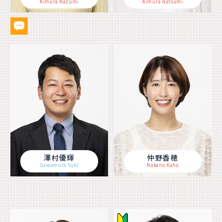
Kimura Kazumi
Kimura Natsumi
澤村優輝
仲野香穂
Sawamura Yuki
Nakano Kaho