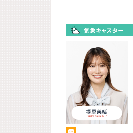
気象キャスター
塚原美緒
Tsukahara Mio