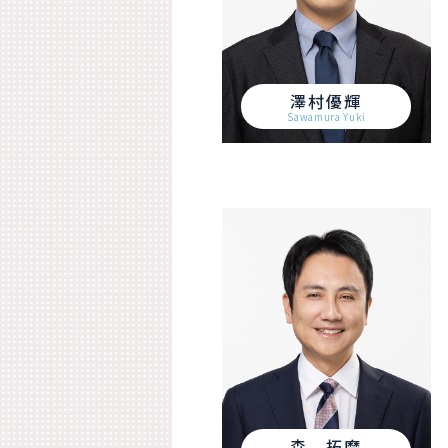
澤村優輝
Sawamura Yuki
森 拓磨