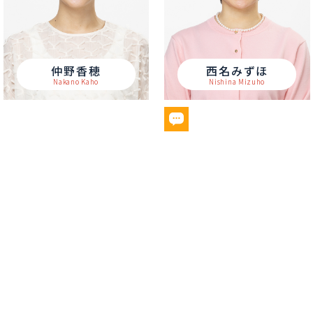
仲野香穂
西名みずほ
Nakano Kaho
Nishina Mizuho