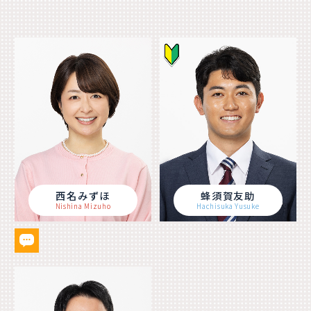
西名みずほ
蜂須賀友助
Nishina Mizuho
Hachisuka Yusuke