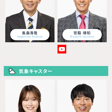
長島清隆
宮脇 靖知
Nagashima Kiyotaka
Miyawaki Yasutomo
気象キャスター