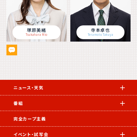
塚原美緒
寺本卓也
Tsukahara Mio
Teramoto Takuya
ニュース・天気
番組
完全カープ主義
イベント・試写会