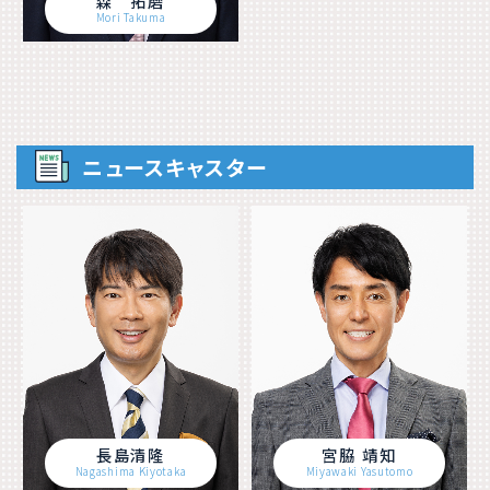
森 拓磨
Mori Takuma
ニュースキャスター
長島清隆
宮脇 靖知
Nagashima Kiyotaka
Miyawaki Yasutomo