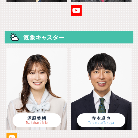
気象キャスター
塚原美緒
寺本卓也
Tsukahara Mio
Teramoto Takuya