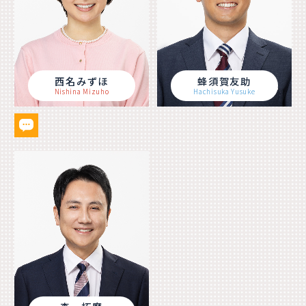
西名みずほ
蜂須賀友助
Nishina Mizuho
Hachisuka Yusuke