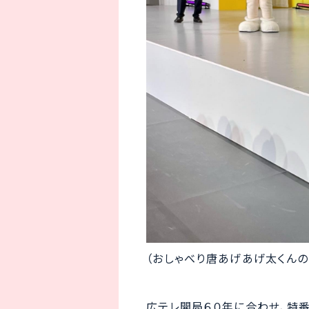
（おしゃべり唐あげあげ太くんの
広テレ開局６０年に合わせ、特番