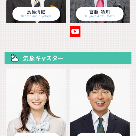
長島清隆
宮脇 靖知
Nagashima Kiyotaka
Miyawaki Yasutomo
気象キャスター