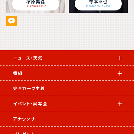
塚原美緒
寺本卓也
Tsukahara Mio
Teramoto Takuya
ニュース・天気
番組
完全カープ主義
イベント・試写会
アナウンサー
プレゼント