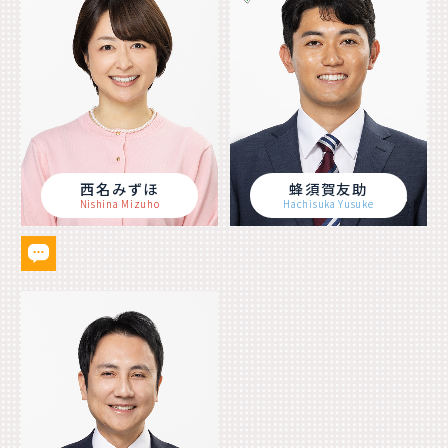
西名みずほ
蜂須賀友助
Nishina Mizuho
Hachisuka Yusuke