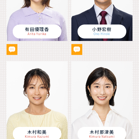
有田優理香
小野宏樹
Arita Yurika
Ono Hiroki
木村和美
木村那津美
Kimura Kazumi
Kimura Natsumi