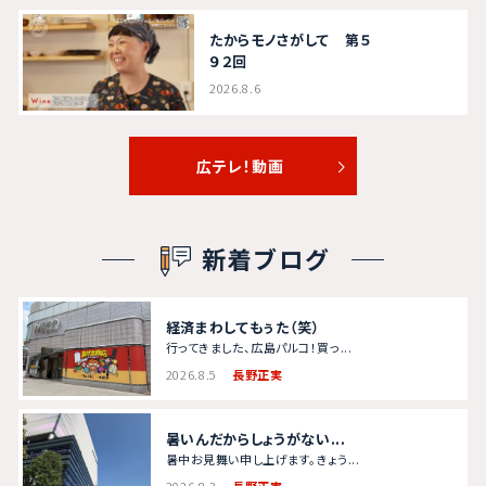
催のお知らせ」を更新。
2026.8.3
たからモノさがして 第５
９２回
馬場のぶえのひろしま脳トレ「高齢者いきいき活動ポイント事
2026.8.6
業 健康づくりと社会参加を応援！」を更新。
2026.8.2
広テレ！動画
新着ブログ
経済まわしてもぅた（笑）
行ってきました、広島パルコ！買っ...
2026.8.5
長野正実
暑いんだからしょうがない...
暑中お見舞い申し上げます。きょう...
2026.8.3
長野正実