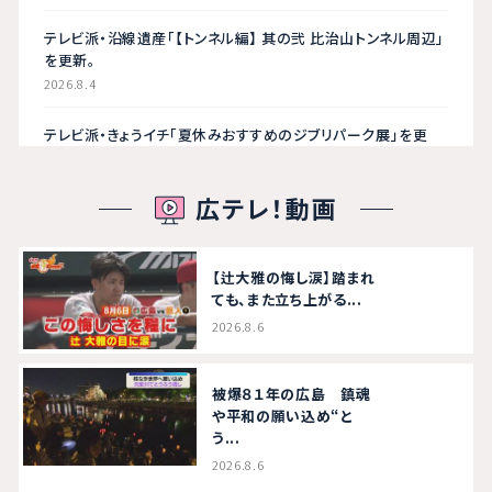
テレビ派・沿線遺産「【トンネル編】 其の弐 比治山トンネル周辺」
を更新。
2026.8.4
テレビ派・きょうイチ「夏休みおすすめのジブリパーク展」を更
新。
2026.8.4
広テレ！動画
われら！シン・呉Tuber「猫のダヤンに会いに行こう！」を更新。
2026.8.4
【辻大雅の悔し涙】踏まれ
ても、また立ち上がる...
テレビ派・沿線遺産「【トンネル編】 其の壱 江波トンネル周辺」を
更新。
2026.8.6
2026.8.3
被爆８１年の広島 鎮魂
イベント「超ヴィヴァるコンサート２０２６」を更新。
や平和の願い込め“と
2026.8.3
う...
2026.8.6
会社概要 プレスリリース「「超ヴィヴァるコンサート２０２６」開