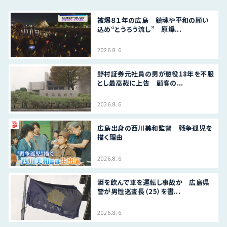
被爆８１年の広島 鎮魂や平和の願い
込め“とうろう流し” 原爆...
2026.8.6
野村証券元社員の男が懲役18年を不服
とし最高裁に上告 顧客の...
2026.8.6
広島出身の西川美和監督 戦争孤児を
描く理由
2026.8.6
酒を飲んで車を運転し事故か 広島県
警が男性巡査長（25）を書...
2026.8.6