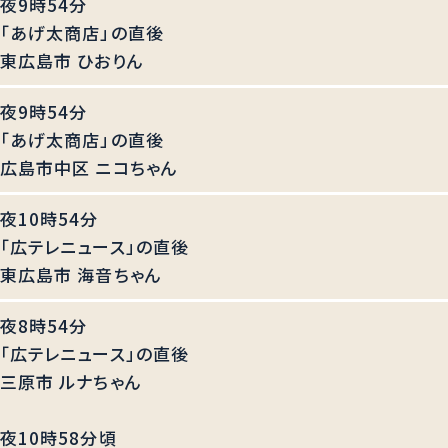
夜9時54分
「あげ太商店」の直後
東広島市 ひおりん
夜9時54分
「あげ太商店」の直後
広島市中区 ニコちゃん
夜10時54分
「広テレニュース」の直後
東広島市 海音ちゃん
夜8時54分
「広テレニュース」の直後
三原市 ルナちゃん
夜10時58分頃