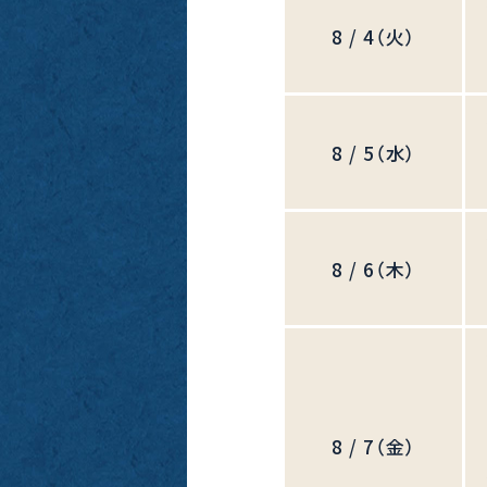
8 / 4（火）
8 / 5（水）
8 / 6（木）
8 / 7（金）