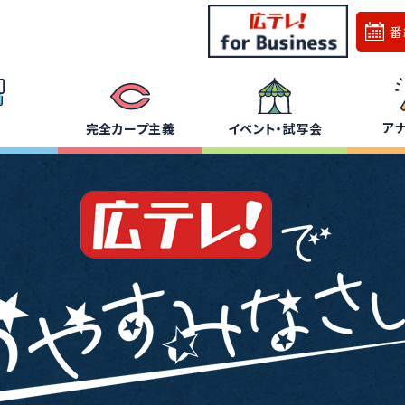
番
ア
完全カープ主義
イベント・試写会