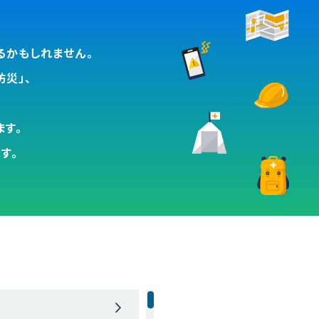
るかもしれません。
災」、
す。
す。