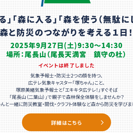
る」「森に入る」
「森を使う（無駄に
森と防災のつながりを
考える１日
2025年9月27日(土)
9:30～14:30
場所：尾長山
（尾長天満宮 鎮守の杜）
イベントは終了しました
気象予報士・防災士2つの顔を持つ、
広テレ気象キャスター「塚ちゃん」こと、
塚原美緒気象予報士と「エキキタ広テレ！」すぐそば
「尾長山（二葉山）」で親子で森林保全体験をしませんか？
ゃんと一緒に防災教室・間伐・クラフト体験など森から防災を学びまし
詳細はこちら