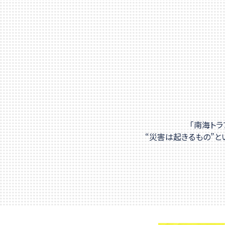
特別
2022.6.9
世
2022.5.6
「道
2022.5.2
「森
2022.4.25
三
2022.4.13
「南海ト
“災害は起きるもの”と
「み
2022.3.31