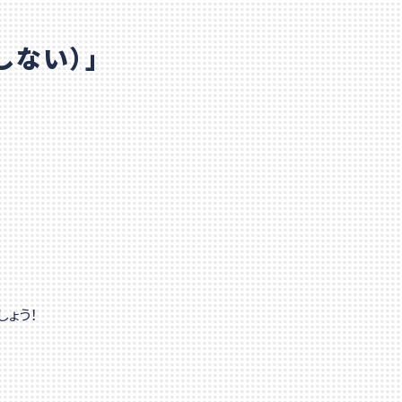
しない）」
！
ょう！