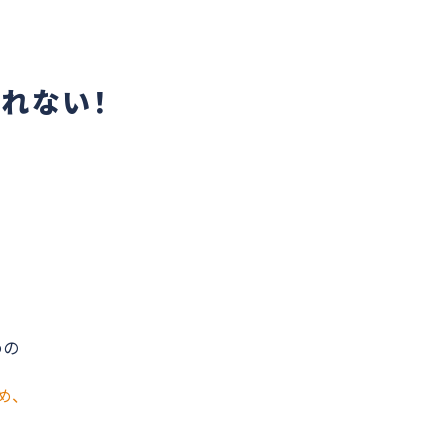
れない！
めの
め、