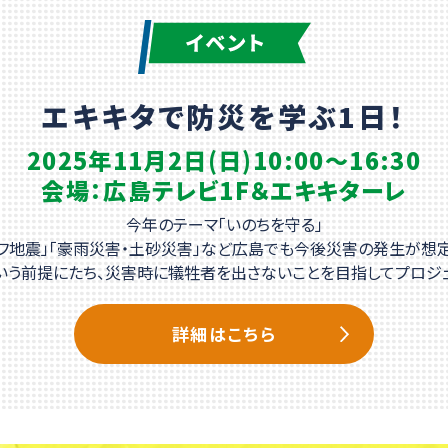
番組「みんなの防災教室３」ページを公開しました
羅町と防災パートナーシップ協定を締結しました
エキキタで防災を学ぶ1日！
路・河川情報」メニューを追加しました
2025年11月2日(日)
10:00～16:30
会場：広島テレビ1F＆エキキターレ
から防災教室ｉｎ尾長」の応募を開始しました
今年のテーマ「いのちを守る」
原市と防災パートナーシップ協定を締結しました
ラフ地震」「豪雨災害・土砂災害」など広島でも今後災害の発生が想定
いう前提にたち、災害時に犠牲者を出さないことを目指してプロジ
んなで防災ＰＲＯＪＥＣＴ」ページがリニューアルしました！
詳細はこちら