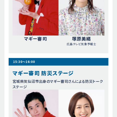
マギー審司
塚原美緒
広島テレビ気象予報士
15:30～16:00
マギー審司 防災ステージ
宮城県気仙沼市出身のマギー審司さんによる防災トーク
ステージ