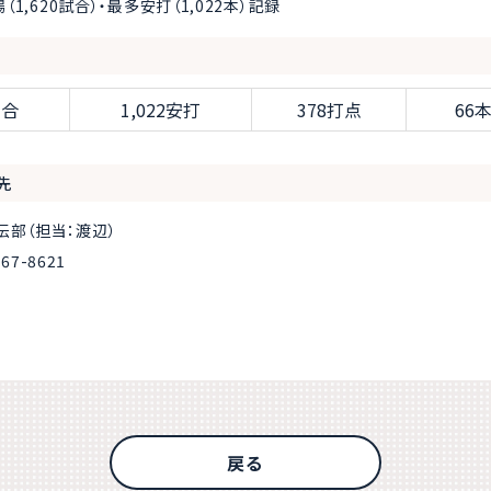
1,620試合）・最多安打（1,022本）記録
試合
1,022安打
378打点
66
先
伝部（担当：渡辺）
67-8621
戻る