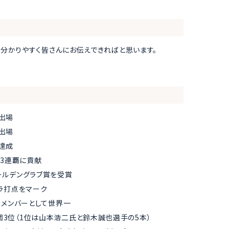
分かりやすく皆さんにお伝えできればと思います。
合出場
合出場
打達成
グ3連覇に貢献
ールデングラブ賞を受賞
ナラ打点をマーク
表メンバーとして世界一
団3位（1位は山本浩二氏と鈴木誠也選手の5本）