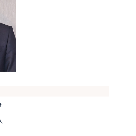
身
大
団