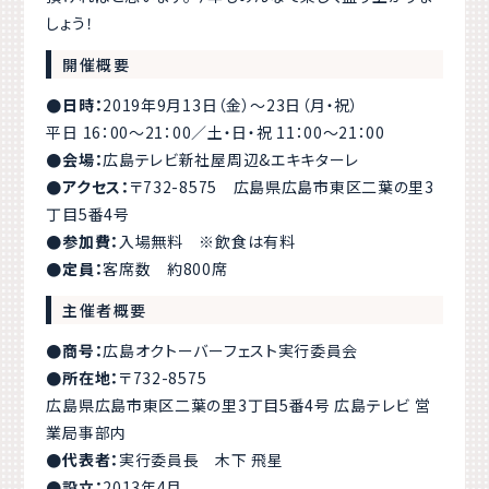
しょう！
開催概要
●日時：
2019年9月13日（金）〜23日（月・祝）
平日 16：00〜21：00
／
土・日・祝 11：00〜21：00
●会場：
広島テレビ新社屋周辺&エキキターレ
●アクセス：
〒732-8575 広島県広島市東区二葉の里3
丁目5番4号
●参加費：
入場無料 ※飲食は有料
●定員：
客席数 約800席
主催者概要
●商号：
広島オクトーバーフェスト実行委員会
●所在地：
〒732-8575
広島県広島市東区二葉の里3丁目5番4号 広島テレビ 営
業局事部内
●代表者：
実行委員長 木下 飛星
●設立：
2013年4月