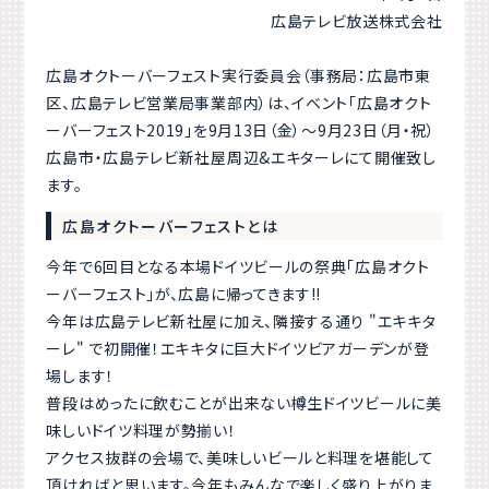
広島テレビ放送株式会社
広島オクトーバーフェスト実行委員会（事務局：広島市東
区、広島テレビ営業局事業部内）は、イベント「広島オクト
ーバーフェスト2019」を9月13日（金）〜9月23日（月・祝）
広島市・広島テレビ新社屋周辺&エキターレにて開催致し
ます。
広島オクトーバーフェストとは
今年で6回目となる本場ドイツビールの祭典「広島オクト
ーバーフェスト」が、広島に帰ってきます!!
今年は広島テレビ新社屋に加え、隣接する通り "エキキタ
ーレ" で初開催！エキキタに巨大ドイツビアガーデンが登
場します！
普段はめったに飲むことが出来ない樽生ドイツビールに美
味しいドイツ料理が勢揃い！
アクセス抜群の会場で、美味しいビールと料理を堪能して
頂ければと思います。今年もみんなで楽しく盛り上がりま