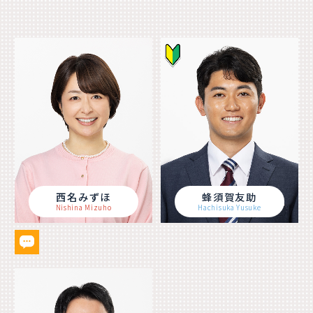
西名みずほ
蜂須賀友助
Nishina Mizuho
Hachisuka Yusuke