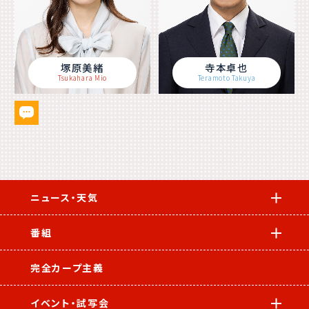
塚原美緒
寺本卓也
Tsukahara Mio
Teramoto Takuya
ニュース・天気
番組
完全カープ主義
イベント・試写会