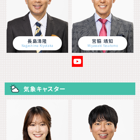
長島清隆
宮脇 靖知
Nagashima Kiyotaka
Miyawaki Yasutomo
気象キャスター