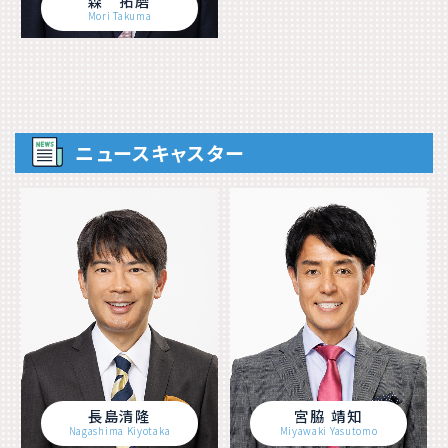
森 拓磨
Mori Takuma
ニュースキャスター
長島清隆
宮脇 靖知
Nagashima Kiyotaka
Miyawaki Yasutomo