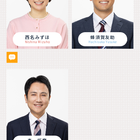
西名みずほ
蜂須賀友助
Nishina Mizuho
Hachisuka Yusuke