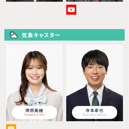
気象キャスター
塚原美緒
寺本卓也
Tsukahara Mio
Teramoto Takuya