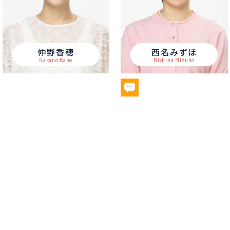
仲野香穂
西名みずほ
Nakano Kaho
Nishina Mizuho