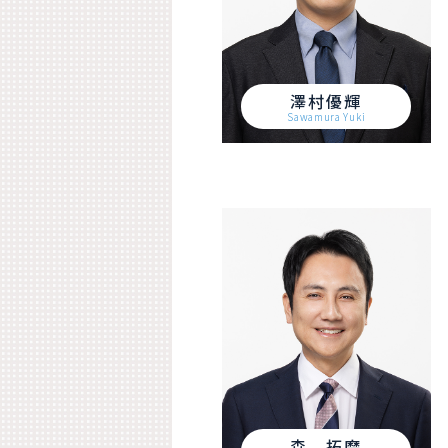
澤村優輝
Sawamura Yuki
森 拓磨