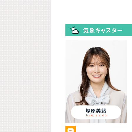
気象キャスター
塚原美緒
Tsukahara Mio