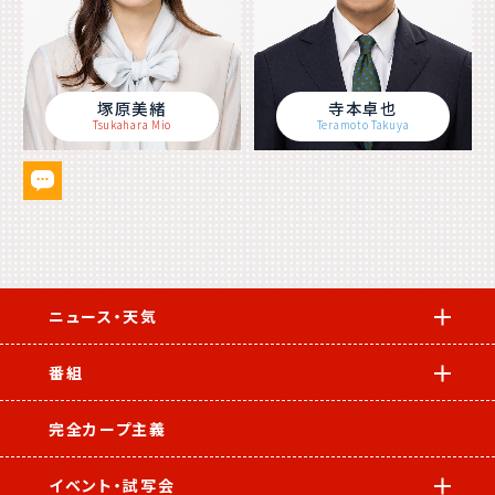
塚原美緒
寺本卓也
Tsukahara Mio
Teramoto Takuya
ニュース・天気
番組
完全カープ主義
イベント・試写会