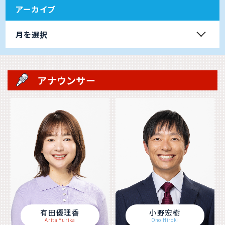
アーカイブ
月を選択
アナウンサー
有田優理香
小野宏樹
Arita Yurika
Ono Hiroki