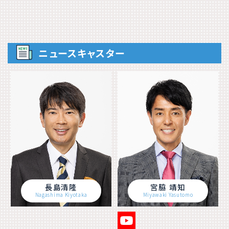
ニュースキャスター
長島清隆
宮脇 靖知
Nagashima Kiyotaka
Miyawaki Yasutomo