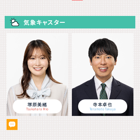
気象キャスター
塚原美緒
寺本卓也
Tsukahara Mio
Teramoto Takuya