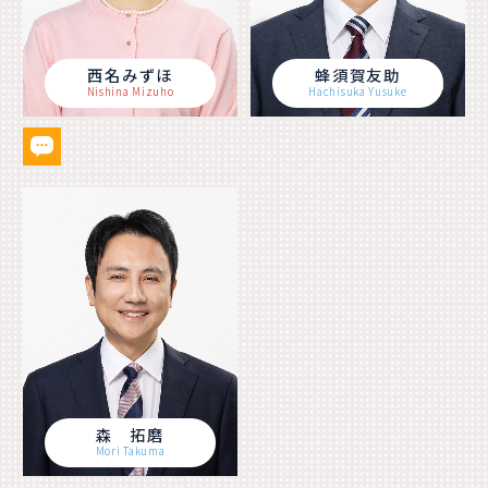
西名みずほ
蜂須賀友助
Nishina Mizuho
Hachisuka Yusuke
森 拓磨
Mori Takuma