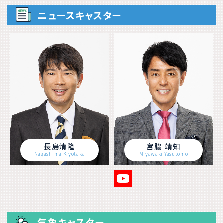
ニュースキャスター
長島清隆
宮脇 靖知
Nagashima Kiyotaka
Miyawaki Yasutomo
気象キャスター