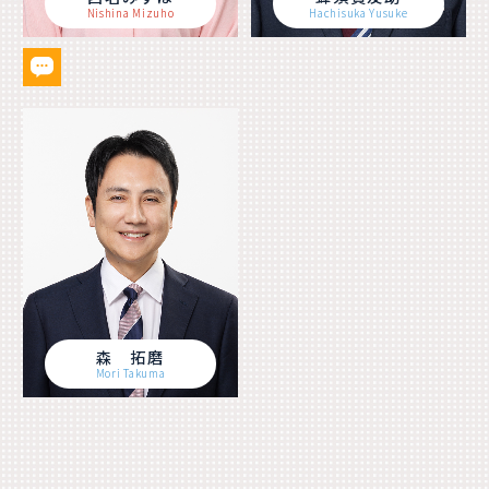
Nishina Mizuho
Hachisuka Yusuke
森 拓磨
Mori Takuma