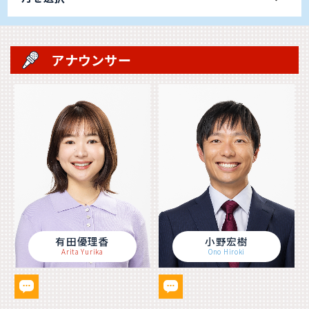
アナウンサー
有田優理香
小野宏樹
Arita Yurika
Ono Hiroki