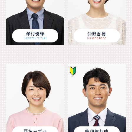
澤村優輝
仲野香穂
Sawamura Yuki
Nakano Kaho
西名みずほ
蜂須賀友助