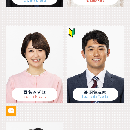
Sawamura Yuki
Nakano Kaho
西名みずほ
蜂須賀友助
Nishina Mizuho
Hachisuka Yusuke