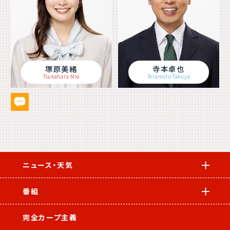
塚原美緒
寺本卓也
Tsukahara Mio
Teramoto Takuya
ニュース・天気
番組
完全カープ主義