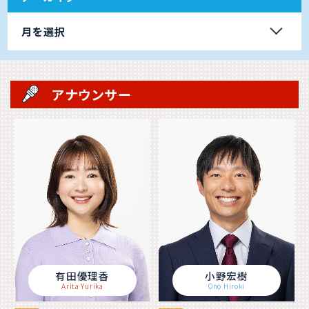
月を選択
アナウンサー
有田優理香
小野宏樹
Arita Yurika
Ono Hiroki