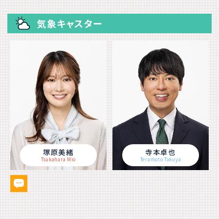
気象キャスター
塚原美緒
寺本卓也
Tsukahara Mio
Teramoto Takuya