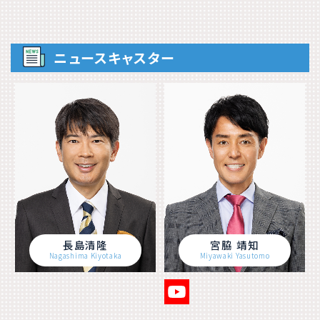
ニュースキャスター
長島清隆
宮脇 靖知
Nagashima Kiyotaka
Miyawaki Yasutomo