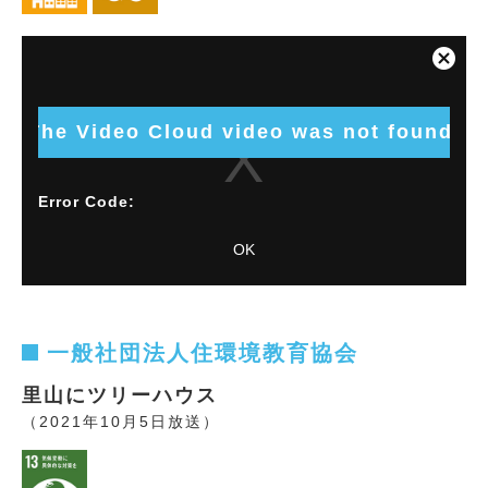
This
is
Close
a
Modal
modal
Dialog
window.
The Video Cloud video was not found.
Error Code:
VIDEO_CLOUD_ERR_VIDEO_NOT_FOUND
OK
Session ID:
2026-08-09:515c4508ef6aaa24a054843c
Player
Element ID:
vjs_video_1872
一般社団法人住環境教育協会
里山にツリーハウス
（2021年10月5日放送）