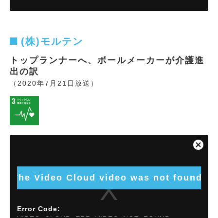
Element ID:
vjs_video_11864
(株)モルテン
トップランナーへ、ボールメーカーが介護進
出の訳
（2020年7月21日放送）
This
is
Close
a
Modal
modal
Dialog
window.
The Video Cloud video was not found.
Error Code: