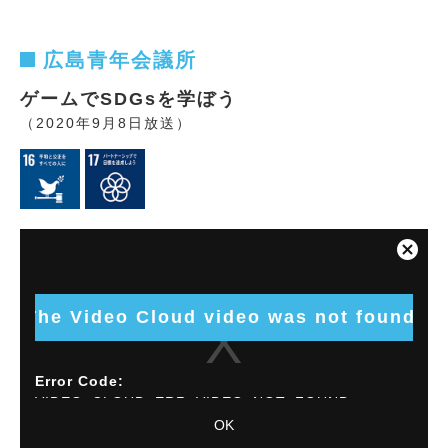
広島青年会議所
ゲームでSDGsを学ぼう
（2020年9月8日放送）
This
is
Close
a
Modal
modal
Dialog
window.
The Video Cloud video was not found.
Error Code:
VIDEO_CLOUD_ERR_VIDEO_NOT_FOUND
OK
Session ID:
2026-08-09:5417af8ace661af5bcf8e44c
Player
Element ID:
vjs_video_11250