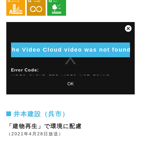
This
is
Close
a
Modal
modal
Dialog
window.
The Video Cloud video was not found.
Error Code:
VIDEO_CLOUD_ERR_VIDEO_NOT_FOUND
OK
Session ID:
2026-08-09:3b36c602ccabcfa5f3ac0d1
Player
Element ID:
vjs_video_4110
井本建設（呉市）
「建物再生」で環境に配慮
（2021年4月28日放送）