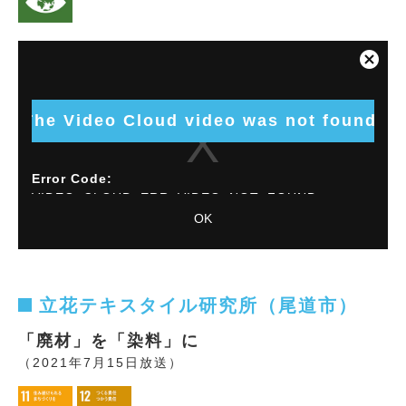
This
is
Close
a
Modal
modal
Dialog
window.
The Video Cloud video was not found.
Error Code:
VIDEO_CLOUD_ERR_VIDEO_NOT_FOUND
OK
Session ID:
2026-08-09:b4205c1b80cba85d1c777851
Player
Element ID:
vjs_video_2486
立花テキスタイル研究所（尾道市）
「廃材」を「染料」に
（2021年7月15日放送）