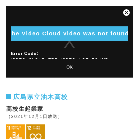
This
is
Close
a
Modal
modal
Dialog
window.
The Video Cloud video was not found.
Error Code:
VIDEO_CLOUD_ERR_VIDEO_NOT_FOUND
OK
Session ID:
2026-08-09:63001f3c3031525d793e5c53
Player
Element ID:
vjs_video_1258
広島県立油木高校
高校生起業家
（2021年12月1日放送）