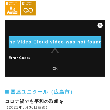
This
is
Close
a
Modal
modal
Dialog
window.
The Video Cloud video was not found.
Error Code:
VIDEO_CLOUD_ERR_VIDEO_NOT_FOUND
OK
Session ID:
2026-08-09:933c04ee8e5c1f4c91d2e318
Player
Element ID:
vjs_video_4724
国連ユニタール（広島市）
コロナ禍でも平和の取組を
（2021年3月30日放送）