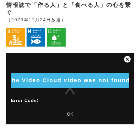
情報誌で「作る人」と「食べる人」の心を繋
ぐ
（2020年11月24日放送）
This
is
Close
a
Modal
modal
Dialog
window.
The Video Cloud video was not found.
Error Code:
VIDEO_CLOUD_ERR_VIDEO_NOT_FOUND
OK
Session ID:
2026-08-09:cd34b961ea05d270203cf9
Player
Element ID:
vjs_video_8880