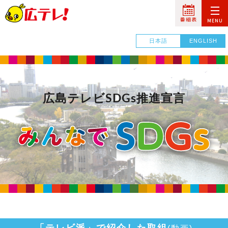
日本語
ENGLISH
広島テレビSDGs推進宣言
「テレビ派」で紹介した取組