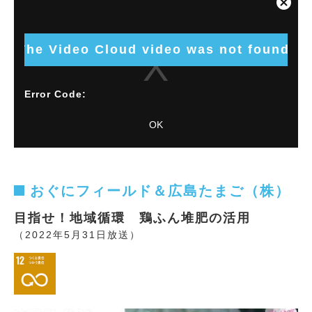
is
Close
a
Modal
modal
Dialog
window.
The Video Cloud video was not found.
Error Code:
VIDEO_CLOUD_ERR_VIDEO_NOT_FOUND
OK
Session ID:
2026-08-09:50a48b3797764d94f43a4c66
Player
Element ID:
vjs_video_3
おぐにフィールド＆広島たまご（株）
目指せ！地域循環 鶏ふん堆肥の活用
（2022年5月31日放送）