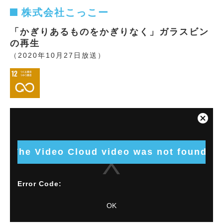
株式会社こっこー
「かぎりあるものをかぎりなく」ガラスビン
の再生
（2020年10月27日放送）
This
is
Close
a
Modal
modal
Dialog
window.
The Video Cloud video was not found.
Error Code:
VIDEO_CLOUD_ERR_VIDEO_NOT_FOUND
OK
Session ID:
2026-08-09:5c138c293193bba70bb8a5e
Player
Element ID:
vjs_video_10636