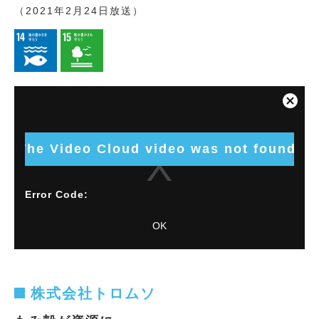
（2021年2月24日放送）
This
is
Close
a
Modal
modal
Dialog
window.
The Video Cloud video was not found.
Error Code:
VIDEO_CLOUD_ERR_VIDEO_NOT_FOUND
OK
Session ID:
2026-08-09:f24c7fe17a469da192dada35
Player
Element ID:
vjs_video_7094
株式会社トロムソ