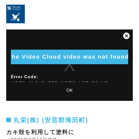
This
is
Close
a
Modal
modal
Dialog
window.
The Video Cloud video was not found.
Error Code:
VIDEO_CLOUD_ERR_VIDEO_NOT_FOUND
OK
Session ID:
2026-08-09:a5514d116d38a514ddee5a2a
Player
Element ID:
vjs_video_5866
丸栄(株) (安芸郡海田町)
カキ殻を利用して塗料に