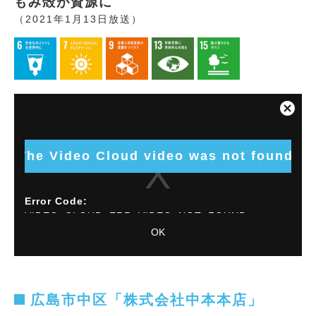
もみ殻が資源に
（2021年1月13日放送）
This
is
Close
a
Modal
modal
Dialog
window.
The Video Cloud video was not found.
Error Code:
VIDEO_CLOUD_ERR_VIDEO_NOT_FOUND
OK
Session ID:
2026-08-09:9d4636ead342f640238fd0da
Player
Element ID:
vjs_video_8266
広島市中区「株式会社中本本店」