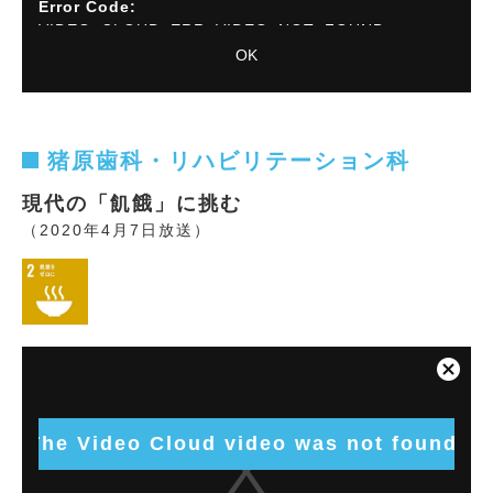
Error Code:
VIDEO_CLOUD_ERR_VIDEO_NOT_FOUND
OK
Session ID:
2026-08-09:5783b1982600bb2365359829
Player
Element ID:
vjs_video_14264
猪原歯科・リハビリテーション科
現代の「飢餓」に挑む
（2020年4月7日放送）
This
is
Close
a
Modal
modal
Dialog
window.
The Video Cloud video was not found.