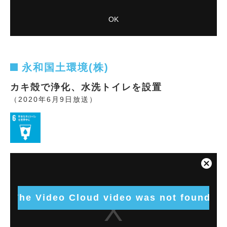
VIDEO_CLOUD_ERR_VIDEO_NOT_FOUND
OK
Session ID:
2026-08-09:8b82c5318b8f04887bd8ccf7
Player
Element ID:
vjs_video_13650
永和国土環境(株)
カキ殻で浄化、水洗トイレを設置
（2020年6月9日放送）
This
is
Close
a
Modal
modal
Dialog
window.
The Video Cloud video was not found.