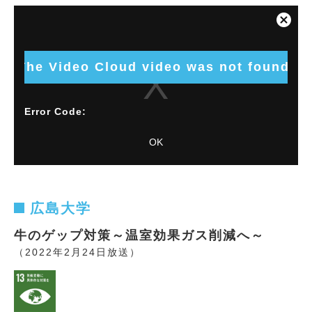
This
is
Close
a
Modal
modal
Dialog
window.
The Video Cloud video was not found.
Error Code:
VIDEO_CLOUD_ERR_VIDEO_NOT_FOUND
OK
Session ID:
2026-08-09:4ea3e9abcc53d9da81724c06
Player
Element ID:
vjs_video_640
広島大学
牛のゲップ対策～温室効果ガス削減へ～
（2022年2月24日放送）