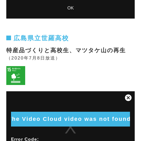
VIDEO_CLOUD_ERR_VIDEO_NOT_FOUND
OK
Session ID:
2026-08-09:56fc07ee225e580a57cce046
Player
Element ID:
vjs_video_13036
広島県立世羅高校
特産品づくりと高校生、マツタケ山の再生
（2020年7月8日放送）
This
is
Close
a
Modal
modal
Dialog
window.
The Video Cloud video was not found.
Error Code: