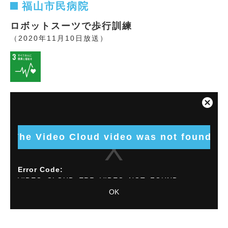
福山市民病院
ロボットスーツで歩行訓練
（2020年11月10日放送）
This
is
Close
a
Modal
modal
Dialog
window.
The Video Cloud video was not found.
Error Code:
VIDEO_CLOUD_ERR_VIDEO_NOT_FOUND
OK
Session ID:
2026-08-09:eaf807eea694f1bcaa14053
Player
Element ID:
vjs_video_9494