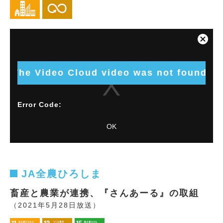
This
is
Close
a
Modal
modal
Dialog
window.
The Video Cloud video was not found.
Error Code:
VIDEO_CLOUD_ERR_VIDEO_NOT_FOUND
OK
Session ID:
2026-08-09:2ab5c8f753d9b06870972e13
Player
Element ID:
vjs_video_3496
JA全農ひろしま
畜産と農業が連携、『さんあーる』の取組
（2021年5月28日放送）