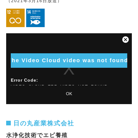
（2021年3月16日放送）
This
is
Close
a
Modal
modal
Dialog
window.
The Video Cloud video was not found.
Error Code:
VIDEO_CLOUD_ERR_VIDEO_NOT_FOUND
OK
Session ID:
2026-08-09:7bdfec0d73d80b515a69b0a4
Player
Element ID:
vjs_video_6480
日の丸産業株式会社
水浄化技術でエビ養殖