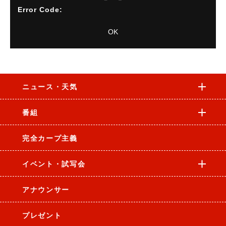
Error Code:
VIDEO_CLOUD_ERR_VIDEO_NOT_FOUND
OK
Session ID:
2026-08-09:a8201c9c7ddbfbcbcddff22f
Player
Element ID:
vjs_video_15421
ニュース・天気
番組
完全カープ主義
イベント・試写会
アナウンサー
プレゼント