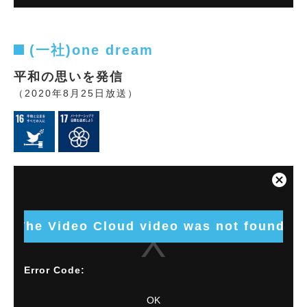
(一社)one dream
平和の思いを発信
（2020年8月25日放送）
This
is
Close
a
Modal
modal
Dialog
window.
The Video Cloud video was not found.
Error Code:
VIDEO_CLOUD_ERR_VIDEO_NOT_FOUND
OK
Session ID:
2026-08-09:b3416bbd38960c0d06d3ac0
Player