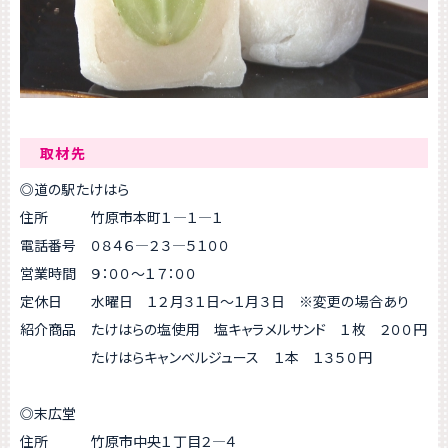
取材先
◎道の駅たけはら
住所 竹原市本町１―１―１
電話番号 ０８４６―２３―５１００
営業時間 ９：００～１７：００
定休日 水曜日 １２月３１日～１月３日 ※変更の場合あり
紹介商品 たけはらの塩使用 塩キャラメルサンド １枚 ２００円
たけはらキャンベルジュース １本 １３５０円
◎末広堂
住所 竹原市中央１丁目２―４