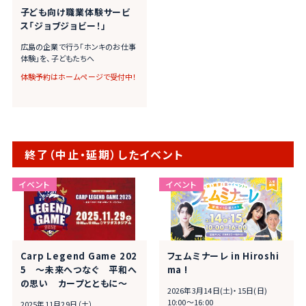
子ども向け職業体験サービ
ス「ジョブジョビー！」
広島の企業で行う「ホンキのお仕事
体験」を、子どもたちへ
体験予約はホームページで受付中！
終了（中止・延期）したイベント
Carp Legend Game 202
フェムミナーレ in Hiroshi
5 ～未来へつなぐ 平和へ
ma !
の思い カープとともに～
2026年3月14日(土)・15日(日)
10:00～16:00
2025年11月29日（土）