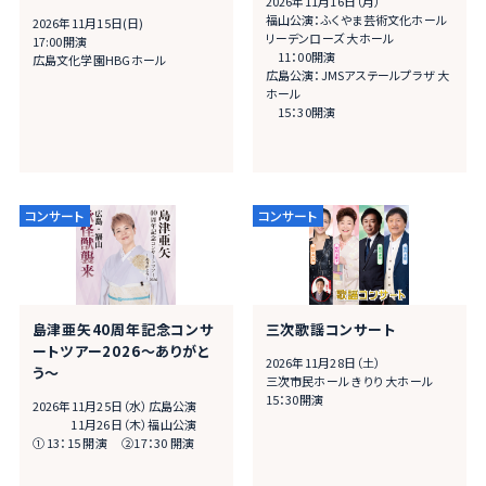
2026年11月16日（月）
福山公演：ふくやま芸術文化ホール
2026年11月15日(日)
リーデンローズ 大ホール
17:00開演
11：00開演
広島文化学園HBGホール
広島公演：JMSアステールプラザ 大
ホール
15：30開演
島津亜矢40周年記念コンサ
三次歌謡コンサート
ートツアー2026～ありがと
2026年11月28日（土）
う～
三次市民ホール きりり 大ホール
15：30開演
2026年11月25日（水）広島公演
11月26日（木）福山公演
① 13：15 開演 ②17：30 開演