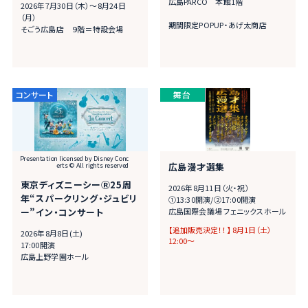
広島PARCO 本館1階
2026年7月30日（木）～8月24日
（月）
期間限定POPUP・あげ太商店
そごう広島店 ９階＝特設会場
Presentation licensed by Disney Conc
erts © All rights reserved
広島漫才選集
東京ディズニーシーⓇ25周
2026年8月11日（火・祝）
年“スパークリング・ジュビリ
➀13:30開演/➁17:00開演
ー”イン・コンサート
広島国際会議場 フェニックスホール
【追加販売決定！！】 8月1日（土）
2026年8月8日(土)
12:00～
17:00開演
広島上野学園ホール