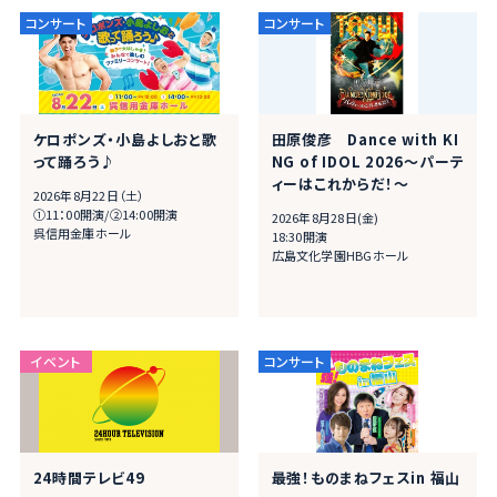
ケロポンズ・小島よしおと歌
田原俊彦 Dance with KI
って踊ろう♪
NG of IDOL 2026～パーテ
ィーはこれからだ！～
2026年8月22日（土）
➀11：00開演/➁14:00開演
2026年8月28日(金)
呉信用金庫ホール
18:30開演
広島文化学園HBGホール
24時間テレビ49
最強！ものまねフェスin 福⼭