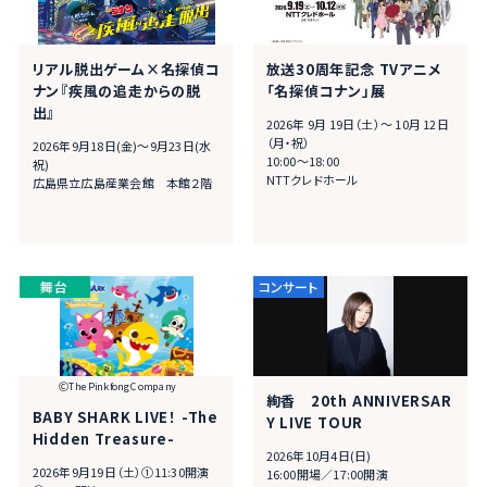
リアル脱出ゲーム×名探偵コ
放送30周年記念 TVアニメ
ナン『疾風の追走からの脱
「名探偵コナン」展
出』
2026年 9月 19日（土）～ 10月 12日
（月・祝）
2026年9月18日(金)～9月23日(水
10:00～18:00
祝)
NTTクレドホール
広島県立広島産業会館 本館２階
ⒸThe Pinkfong Company
絢香 20th ANNIVERSAR
BABY SHARK LIVE！ -The
Y LIVE TOUR
Hidden Treasure-
2026年10月4日(日)
2026年9月19日（土）①11:30開演
16:00開場／17:00開演