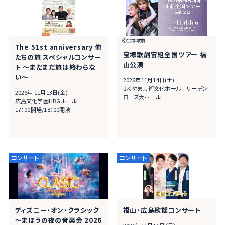
Ⓒ宝塚歌劇
The 51st anniversary 俺
宝塚歌劇宙組全国ツアー 福
たちの旅 スペシャルコンサー
山公演
ト ～まだまだ旅は終わらな
い～
2026年11月14日(土)
ふくやま芸術文化ホール リーデン
2026年 11⽉13⽇(金)
ローズ大ホール
広島文化学園HBGホール
17：00開場/18：00開演
ディズニー・オン・クラシック
福山・広島歌謡コンサート
～まほうの夜の音楽会 2026