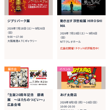
ジブリパーク展
動き出す浮世絵展 HIROSHI
MA
2026年7月18日（土）～9月26日
（日）
2026年 7月18日（土）～ 9月6日
9:00 ～17:00
（日）
大阪南港ＡＴＣギャラリー
NTTクレドホール
広島初開催！チケット好評販売中！
「生誕20周年記念 銀魂
あげ太商店
展 ～はたちのつどい～」
2026年8月3日（月）～16日（日）
広島会場
10:00-20:30