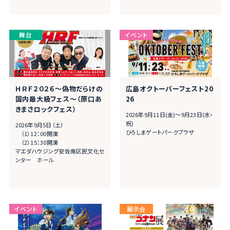
ＨＲＦ２０２６～偽物だらけの
広島オクトーバーフェスト20
国内最大級フェス～（原口あ
26
きまさロックフェス）
2026年9月11日(金)～9月23日(水・
祝)
2026年9⽉5日（⼟）
ひろしまゲートパークプラザ
（1）12：00開演
（2）15：30開演
マエダハウジング安佐南区民文化セ
ンター ホール