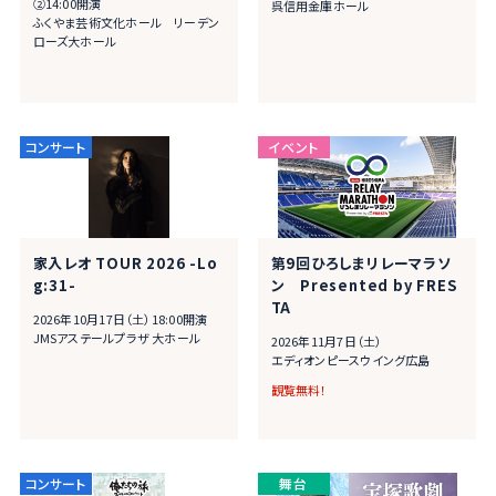
②14:00開演
呉信用金庫ホール
ふくやま芸術文化ホール リーデン
ローズ大ホール
家入レオ TOUR 2026 -Lo
第9回ひろしまリレーマラソ
g:31-
ン Presented by FRES
TA
2026年10月17日（土）18:00開演
JMSアステールプラザ 大ホール
2026年11月7日（土）
エディオンピースウイング広島
観覧無料！