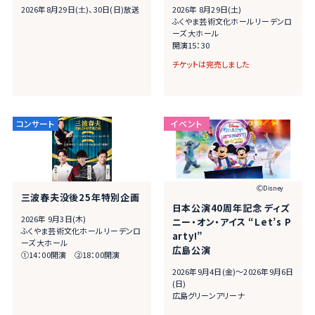
2026年8月29日(土)、30日(日)放送
2026年 8⽉29⽇(⼟)
ふくやま芸術⽂化ホール リーデンロ
ーズ ⼤ホール
開演15：30
チケットは完売しました
ⒸDisney
三波春夫没後25年特別企画
日本公演40周年記念 ディズ
2026年 9⽉3⽇(⽊)
ニー・オン・アイス “Let’s P
ふくやま芸術⽂化ホール リーデンロ
arty!”
ーズ ⼤ホール
広島公演
①14：00開演 ②18：00開演
2026年9月4日(金)～2026年9月6日
(日)
広島グリーンアリーナ