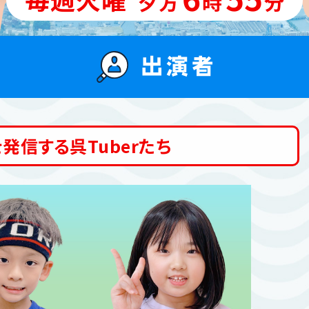
夕方
時
分
発信する呉Tuberたち