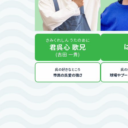
きみくれしん うたのあに
君呉心 歌兄
(吉田 一貴)
呉の好きなところ
呉の
市民の呉愛の強さ
球場やプー