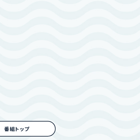
さき
ゆい
好きなところ
呉の好きなところ
物がおいしい！
呉氏がとてもカワイイ！
番組トップ