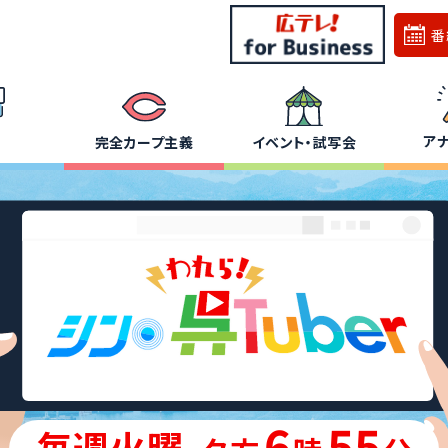
番
ア
完全カープ主義
イベント・試写会
6
55
毎週火曜