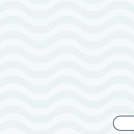
りんこ
呉の好きなところ
呉の
海も山もあって大好き！
食べ