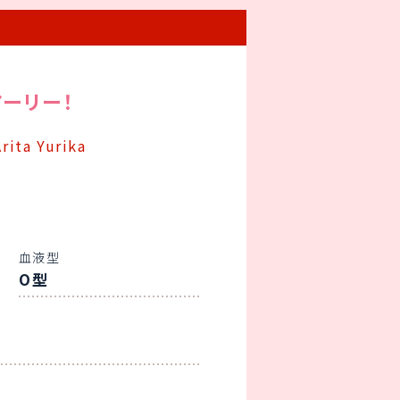
アーリー！
Arita Yurika
血液型
O型