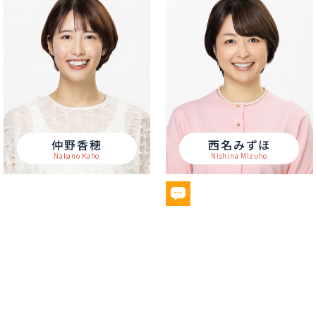
仲野香穂
西名みずほ
Nakano Kaho
Nishina Mizuho