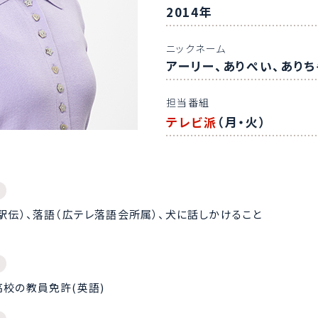
2014年
ニックネーム
アーリー、ありぺい、ありち
担当番組
テレビ派
（月・火）
・駅伝）、落語（広テレ落語会所属）、犬に話しかけること
似
高校の教員免許(英語)