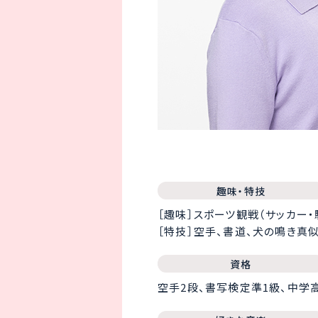
趣味・特技
［趣味］スポーツ観戦（サッカー
［特技］空手、書道、犬の鳴き真
資格
空手2段、書写検定準1級、中学