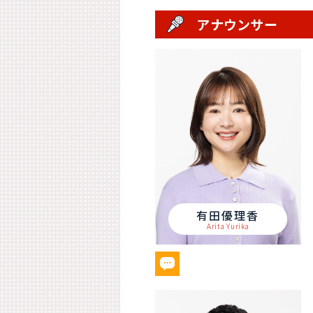
アナウンサー
有田優理香
Arita Yurika