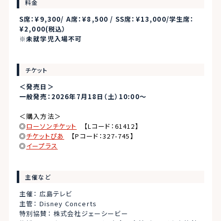
料金
S席：¥9,300/ A席：¥8,500 / SS席：¥13,000/学生席：
¥2,000(税込）
※未就学児入場不可
チケット
＜発売日＞
一般発売：2026年7月18日（土）
10:00〜
＜購入方法＞
◎
ローソンチケット
【Lコード：61412】
◎
チケットぴあ
【Pコード：327-745】
◎
イープラス
主催など
主催： 広島テレビ
主管： Disney Concerts
特別協賛： 株式会社ジェーシービー